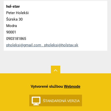
hol-stav
Peter Holekši
Šúrska 30
Modra
90001
0903181865
pholeksi@gmail.com . pholeksi@holstav.sk
Vytvorené službou
Webnode
ŠTANDARDNÁ VERZIA