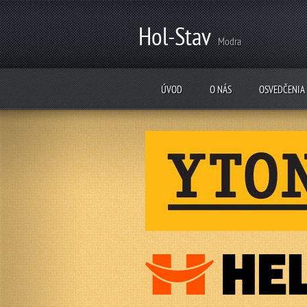
Hol-Stav
Modra
ÚVOD
O NÁS
OSVEDČENIA