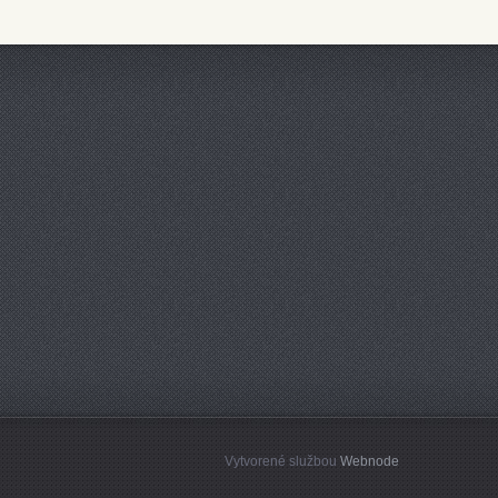
Vytvorené službou
Webnode