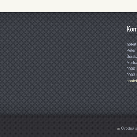
Kon
hol-s
Peter 
Šúrsk
Modr
9000
0903
phole
Úvodná s