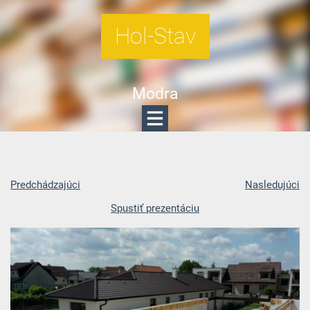
Hol-Stav
Modra
Predchádzajúci
Nasledujúci
Spustiť prezentáciu