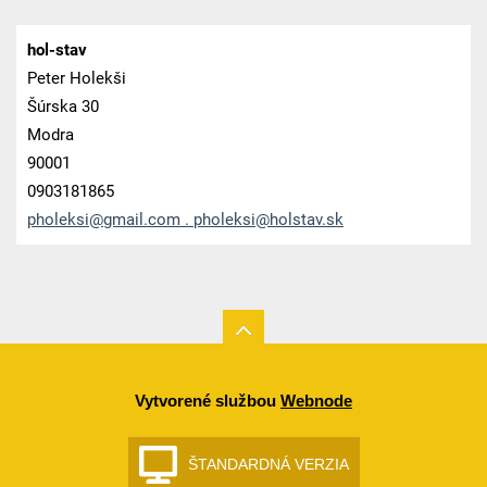
hol-stav
Peter Holekši
Šúrska 30
Modra
90001
0903181865
pholeksi@gmail.com . pholeksi@holstav.sk
Vytvorené službou
Webnode
ŠTANDARDNÁ VERZIA