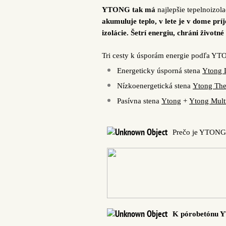
YTONG tak má
najlepšie tepelnoizola
akumuluje teplo, v lete je v dome p
izolácie. Šetrí energiu, chráni životn
Tri cesty k úsporám energie podľa Y
Energeticky úsporná stena
Ytong 
Nízkoenergetická stena
Ytong The
Pasívna stena
Ytong
+
Ytong Mult
Prečo je YTONG 
K pórobetónu Y