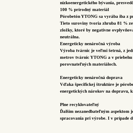
nízkoenergetického bývania, presved
100 % prírodný materiál
Pórobetón YTONG sa vyrába iba z pr
Tieto suroviny tvoria zhruba 81 % z
zložky, ktoré by negatívne ovplyvňova
neutrálna.
Energeticky nenáročná výroba
Výroba tvárnic je veľmi šetrná, z je
metrov tvárnic YTONG a v priebehu v
porovnateľných materiáloch.
Energeticky nenáročná doprava
Vďaka špecifickej štruktúre je pórobe
energetických nárokov na dopravu, k
Plne recyklovateľný
Ďalším nezanedbateľným aspektom j
spracovania pri výrobe. I v prípade 