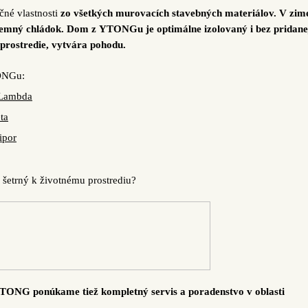
čné vlastnosti
zo všetkých murovacích stavebných materiálov. V zim
ríjemný chládok. Dom z YTONGu je optimálne izolovaný i bez pridane
é prostredie, vytvára pohodu.
TONGu:
Lambda
ta
ipor
šetrný k životnému prostrediu?
TONG ponúkame tiež kompletný servis a poradenstvo v oblasti