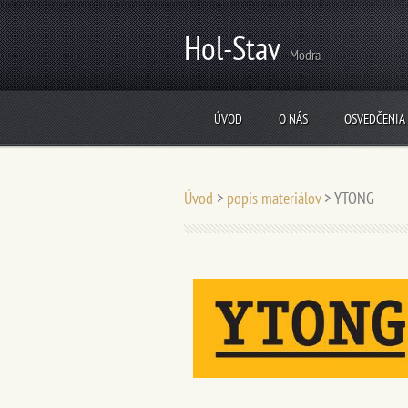
Hol-Stav
Modra
ÚVOD
O NÁS
OSVEDČENIA
Úvod
>
popis materiálov
>
YTONG