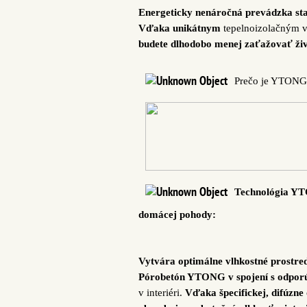
Energeticky nenáročná prevádzka st
Vďaka unikátnym
tepelnoizolačným v
budete dlhodobo menej zaťažovať živ
Prečo je YTONG 
Technológia YTO
domácej pohody:
Vytvára optimálne vlhkostné prostre
Pórobetón YTONG v spojení s odpor
v interiéri.
Vďaka špecifickej, difúzne