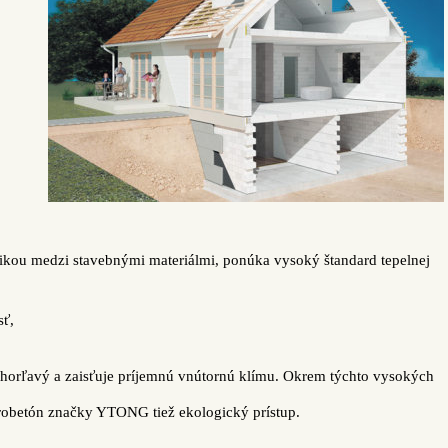
ikou medzi stavebnými materiálmi
, ponúka vysoký štandard tepelnej
sť,
ehorľavý a zaisťuje príjemnú vnútornú klímu. Okrem týchto vysokých
robetón značky YTONG tiež ekologický prístup.