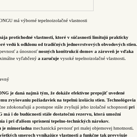
ONGU má výborné tepelnoizolačné vlastnosti
ája protichodné vlastnosti, ktoré v súčasnosti limitujú prakticky
oré vedú k odklonu od tradičných jednovrstvových obvodových stien.
pevnosť a únosnosť
nosných konštrukcií domov a zároveň je vďaka
ximálne vyľahčený
a zaručuje
vysoké tepelnoizolačné vlastnosti
.
pevný
NG je daná najmä tým, že dokáže efektívne prepojiť uvedené
emu zvyšovaniu požiadaviek na tepelnú izoláciu stien. Technológovia
žne zdokonaľujú a postupne stále zvyšujú jeho izolačné schopnosti
pri
 má i do budúcnosti stále dostatočnú rezervu, ktorá umožní
a i pri ďalšom sprísnení tepelno-technických nárokov.
u je mimoriadna
mechanická pevnosť pri malej objemovej hmotnosti
.
etkých smeroch vynikajúce vlastnosti a funkčne tak prevyšuje