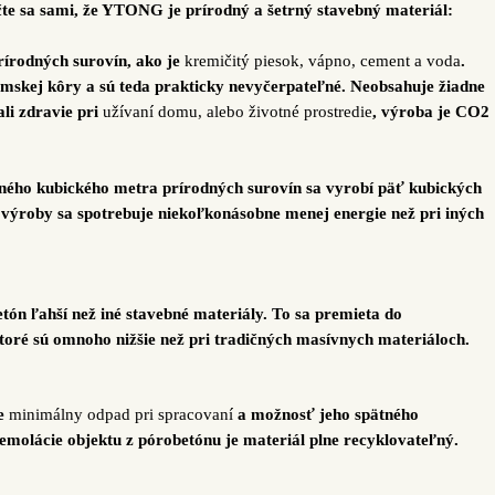
čte sa sami, že YTONG je prírodný a šetrný stavebný materiál:
írodných surovín, ako je
kremičitý piesok, vápno, cement a voda
.
emskej kôry a sú teda prakticky nevyčerpateľné. Neobsahuje žiadne
li zdravie pri
užívaní domu, alebo životné prostredie
, výroba je CO2
dného kubického metra prírodných surovín sa vyrobí päť kubických
ýroby sa spotrebuje niekoľkonásobne menej energie než pri iných
tón ľahší než iné stavebné materiály. To sa premieta do
toré sú omnoho nižšie než pri tradičných masívnych materiáloch.
e
minimálny odpad pri spracovaní
a možnosť jeho spätného
demolácie objektu z pórobetónu je materiál plne recyklovateľný.