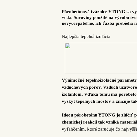
Pórobetónové tvárnice YTONG sa vy
voda.
Suroviny použité na výrobu tv
nevyčerpateľné, ich ťažba prebieha n
Najlepšia tepelná izolácia
Výnimočné tepelnoizolačné parametre
vzduchových pórov. Vzduch uzatvore
izolantom. Vďaka tomu má pórobetón 
výskyt tepelných mostov a znižuje t
Ideou pórobetónu YTONG je zlúčiť pr
chemickej reakcii tak vzniká materiá
vyľahčením, ktoré zaručuje čo najvyšš