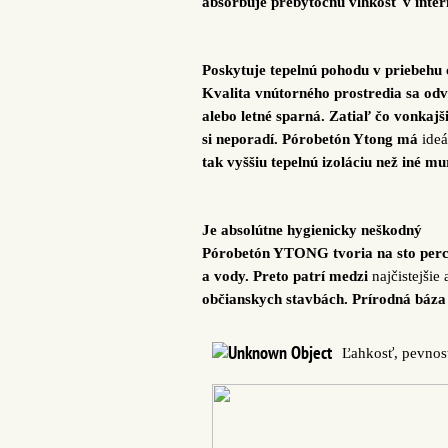
absorbuje prebytočnú vlhkosť v inter
Poskytuje tepelnú pohodu v priebehu 
Kvalita vnútorného prostredia sa odví
alebo letné sparná. Zatiaľ čo vonkaj
si neporadí. Pórobetón Ytong má
ide
tak vyššiu tepelnú izoláciu než iné 
Je absolútne hygienicky neškodný
Pórobetón YTONG tvoria na sto perce
a vody. Preto patrí medzi
najčistejšie
občianskych stavbách. Prírodná báza 
Ľahkosť, pevnosť