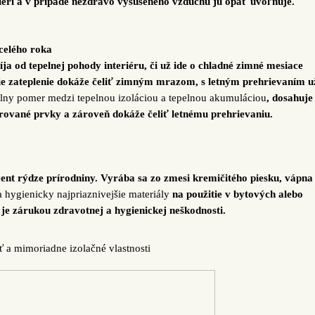
iéri a v prípade nezdravo vysušeného vzduchu ju opäť uvoľňuje.
celého roka
ja od tepelnej pohody interiéru, či už ide o chladné zimné mesiace
šie zateplenie dokáže čeliť zimným mrazom, s letným prehrievaním u
álny pomer medzi tepelnou izoláciou a tepelnou akumuláciou
, dosahuje
murované prvky a zároveň dokáže čeliť letnému prehrievaniu.
nt rýdze prírodniny. Vyrába sa zo zmesi kremičitého piesku, vápna
 a hygienicky najpriaznivejšie materiály
na použitie v bytových alebo
je zárukou zdravotnej a hygienickej neškodnosti.
 a mimoriadne izolačné vlastnosti