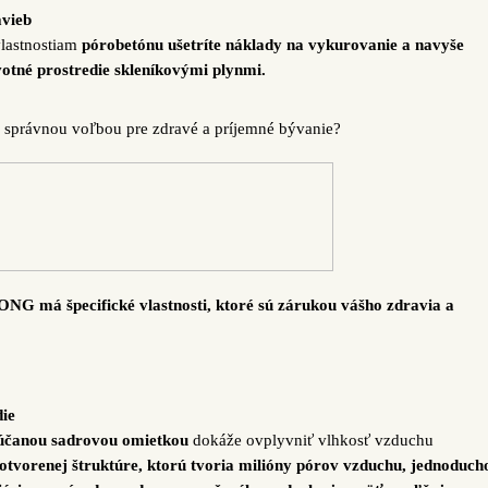
avieb
lastnostiam
pórobetónu ušetríte náklady na vykurovanie a navyše
otné prostredie skleníkovými plynmi.
správnou voľbou pre zdravé a príjemné bývanie?
NG má špecifické vlastnosti, ktoré sú zárukou vášho zdravia a
die
účanou sadrovou
omietkou
dokáže ovplyvniť vlhkosť vzduchu
 otvorenej štruktúre, ktorú tvoria milióny pórov vzduchu, jednoduch