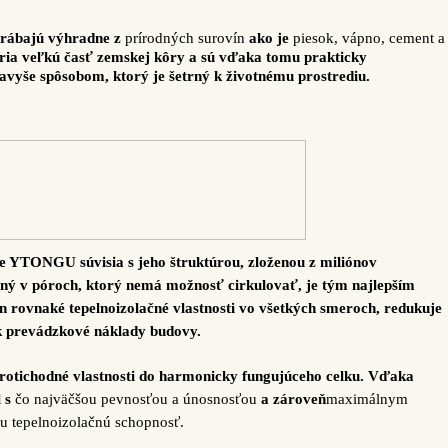
rábajú výhradne z
prírodných surovín
ako je
piesok, vápno, cement a
oria veľkú časť zemskej kôry a sú vďaka tomu prakticky
avyše spôsobom, ktorý je šetrný k životnému prostrediu.
 YTONGU súvisia s jeho štruktúrou, zloženou z miliónov
ný v póroch, ktorý nemá možnosť cirkulovať, je tým najlepším
rovnaké tepelnoizolačné vlastnosti vo všetkých smeroch, redukuje
ak prevádzkové náklady budovy.
otichodné vlastnosti do harmonicky fungujúceho celku. Vďaka
l s
čo najväčšou pevnosťou a únosnosťou
a zároveň
maximálnym
iu tepelnoizolačnú schopnosť.