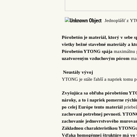
Jednoplášť z YT
Pórobetón je materiál, ktorý v sebe sp
všetky bežné stavebné materiály a kt
Pórobetón YTONG spája
maximálnu 
uzatvoreným vzduchovým pórom
ma
Neustály vývoj
YTONG je stále ľahší a napriek tomu 
Zvyšujúca sa obľuba pórobetónu YTO
nároky, a to i napriek pomerne rýchl
po celej Európe tento materiál
priebe
zachovaní potrebnej pevnosti. YTONG
zachovanie jednovrstvového murovani
Základnou charakteristikou YTONG
Vďaka homogénnej štruktúre má vo vš