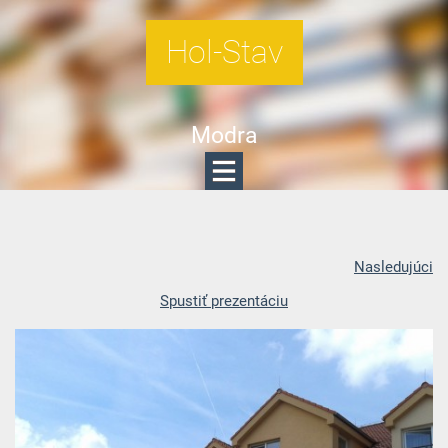
Hol-Stav
Modra
Nasledujúci
Spustiť prezentáciu