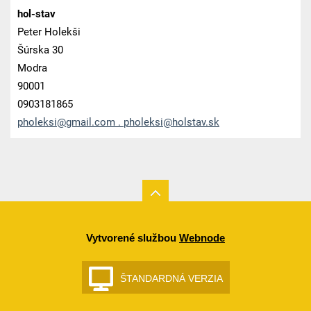
hol-stav
Peter Holekši
Šúrska 30
Modra
90001
0903181865
pholeksi@gmail.com . pholeksi@holstav.sk
Vytvorené službou
Webnode
ŠTANDARDNÁ VERZIA