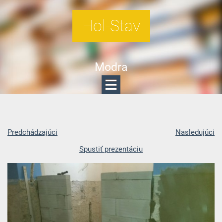
Hol-Stav
Modra
Predchádzajúci
Nasledujúci
Spustiť prezentáciu