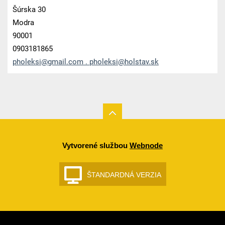
Šúrska 30
Modra
90001
0903181865
pholeksi@gmail.com . pholeksi@holstav.sk
Vytvorené službou
Webnode
ŠTANDARDNÁ VERZIA