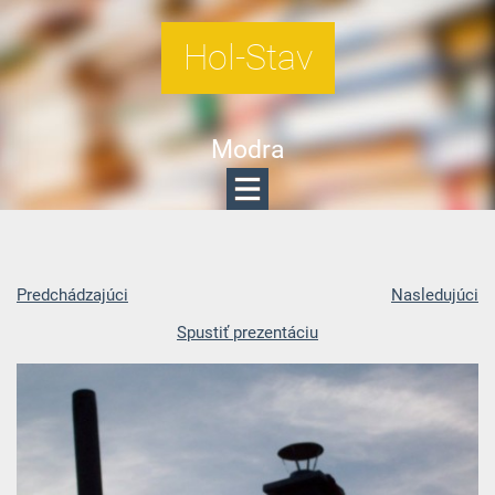
Hol-Stav
Modra
Predchádzajúci
Nasledujúci
Spustiť prezentáciu