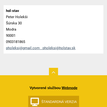
hol-stav
Peter Holekši
Šúrska 30
Modra
90001
0903181865
pholeksi@gmail.com . pholeksi@holstav.sk
Vytvorené službou
Webnode
ŠTANDARDNÁ VERZIA