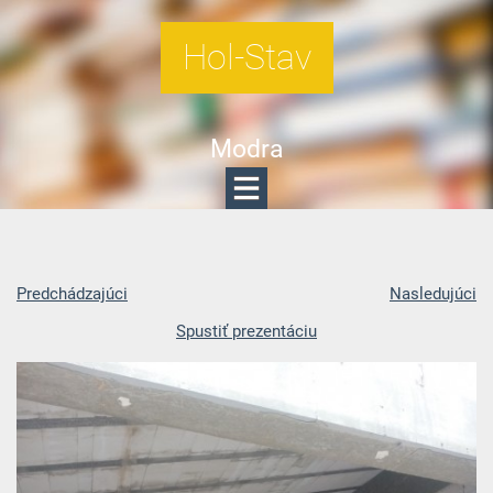
Hol-Stav
Modra
Predchádzajúci
Nasledujúci
Spustiť prezentáciu