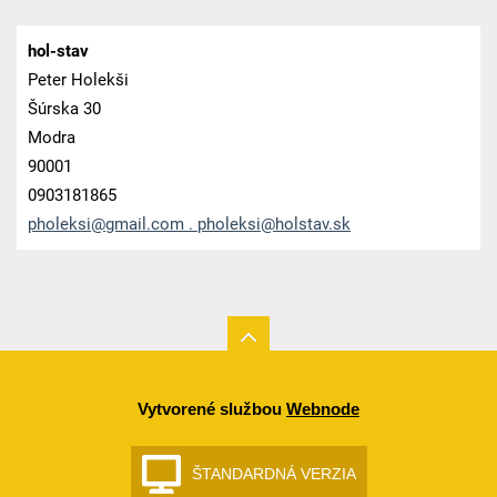
hol-stav
Peter Holekši
Šúrska 30
Modra
90001
0903181865
pholeksi@gmail.com . pholeksi@holstav.sk
Vytvorené službou
Webnode
ŠTANDARDNÁ VERZIA