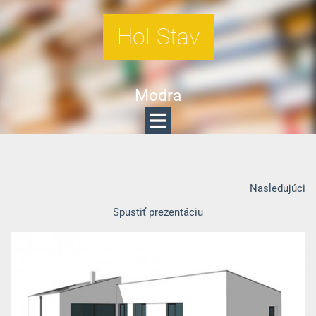
Hol-Stav
Modra
Nasledujúci
Spustiť prezentáciu