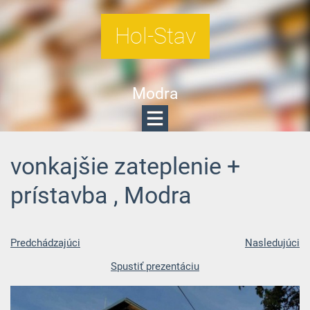
Hol-Stav
Modra
vonkajšie zateplenie +
prístavba , Modra
Predchádzajúci
Nasledujúci
Spustiť prezentáciu