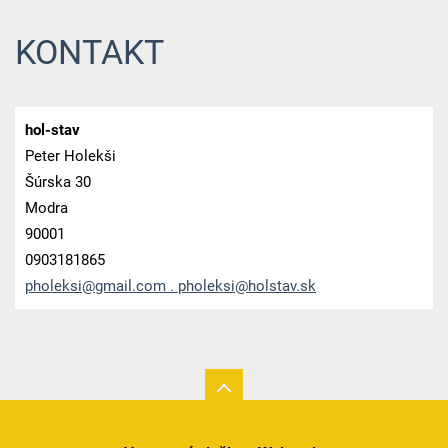
KONTAKT
hol-stav
Peter Holekši
Šúrska 30
Modra
90001
0903181865
pholeksi@gmail.com . pholeksi@holstav.sk