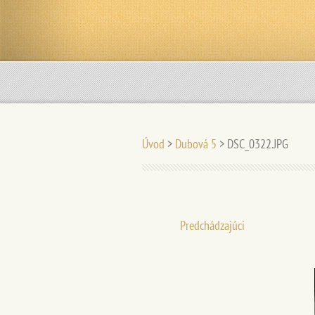
Úvod
>
Dubová 5
>
DSC_0322.JPG
Predchádzajúci