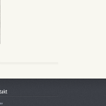
takt
tav