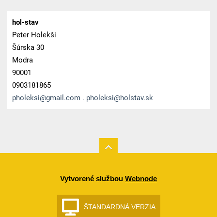
hol-stav
Peter Holekši
Šúrska 30
Modra
90001
0903181865
pholeksi@gmail.com . pholeksi@holstav.sk
Vytvorené službou
Webnode
ŠTANDARDNÁ VERZIA