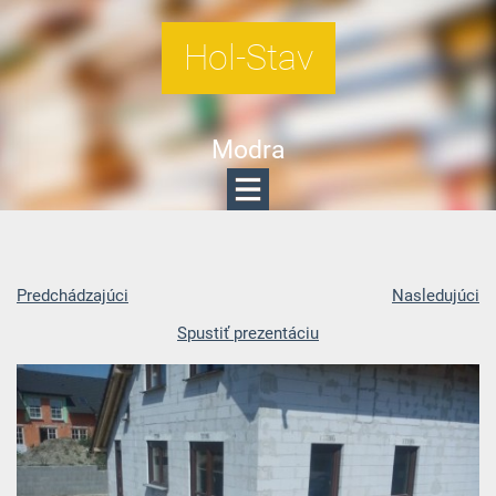
Hol-Stav
Modra
Predchádzajúci
Nasledujúci
Spustiť prezentáciu